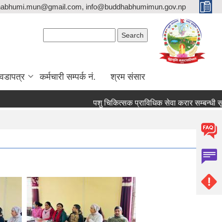
habhumi.mun@gmail.com, info@buddhabhumimun.gov.np
Search form
Search
वडापत्र
कर्मचारी सम्पर्क नं.
श्रम संसार
पशु चिकित्सक प्राविधिक सेवा करार सम्बन्धी सूचना !