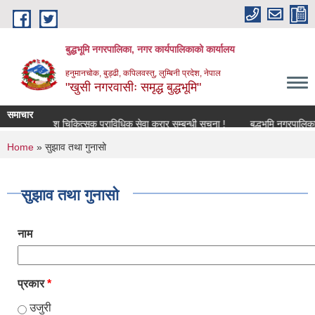
Skip to main content
बुद्धभूमि नगरपालिका, नगर कार्यपालिकाको कार्यालय
हनुमानचोक, बुड्ढी, कपिलवस्तु, लुम्बिनी प्रदेश, नेपाल
"खुसी नगरवासीः समृद्ध बुद्धभूमि"
समाचार
पशु चिकित्सक प्राविधिक सेवा करार सम्बन्धी सूचना !
बुद्धभूमि नगरपालिक
You are here
Home
» सुझाव तथा गुनासो
सुझाव तथा गुनासो
नाम
प्रकार
*
उजुरी