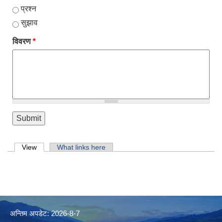
प्रश्न
सुझाव
विवरण
*
Primary tabs
View
(active tab)
What links here
अन्तिम अपडेट: 2026-8-7