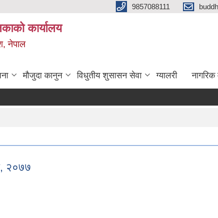
9857088111
budd
लिकाको कार्यालय
श, नेपाल
जना
मौजुदा कानुन
विधुतीय शुसासन सेवा
ग्यालरी
नागरिक 
धि, २०७७