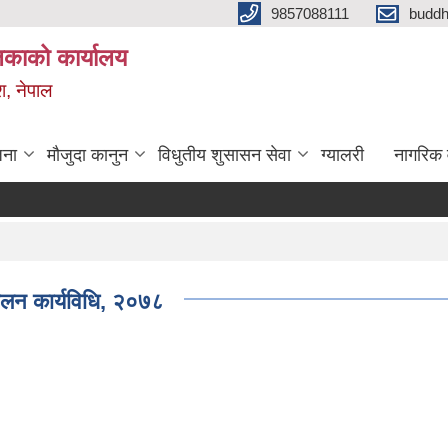
9857088111
budd
लिकाको कार्यालय
श, नेपाल
जना
मौजुदा कानुन
विधुतीय शुसासन सेवा
ग्यालरी
नागरिक 
्चालन कार्यविधि, २०७८