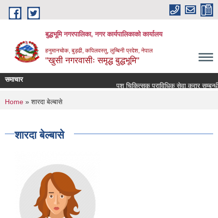
Skip to main content
बुद्धभूमि नगरपालिका, नगर कार्यपालिकाको कार्यालय
हनुमानचोक, बुड्ढी, कपिलवस्तु, लुम्बिनी प्रदेश, नेपाल
"खुसी नगरवासीः समृद्ध बुद्धभूमि"
समाचार
पशु चिकित्सक प्राविधिक सेवा करार सम्बन्धी
You are here
Home
» शारदा बेल्बासे
शारदा बेल्बासे