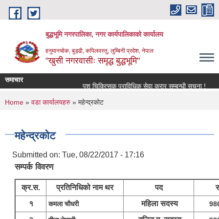
Skip to main content
बुद्धभूमि नगरपालिका, नगर कार्यपालिकाको कार्यालय
हनुमानचोक, बुड्ढी, कपिलवस्तु, लुम्बिनी प्रदेश, नेपाल
"खुसी नगरवासीः समृद्ध बुद्धभूमि"
समाचार
पशु चिकित्सक प्राविधिक सेवा करार सम्बन्धी सूचना !
You are here
Home
»
वडा कार्यालयहरु
» महेन्द्रकोट
महेन्द्रकोट
Submitted on:
Tue, 08/22/2017 - 17:16
सम्पर्क विवरण
क्र.स.
प्रतिनिधिको नाम थर
पद
स
१
महिला सदस्य
कमला चौधरी
98