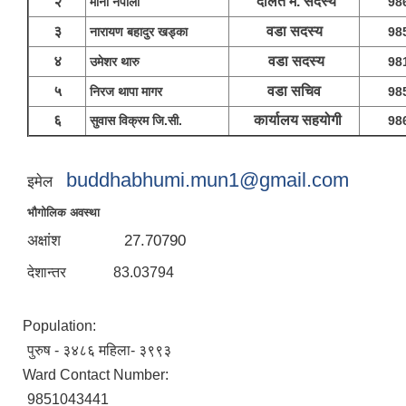
२
दलित म. सदस्य
मीना नेपाली
98
३
वडा सदस्य
नारायण बहादुर खड्का
98
४
वडा सदस्य
उमेशर थारु
98
५
वडा सचिव
निरज थापा मागर
98
६
कार्यालय सहयोगी
सुवास विक्रम जि.सी.
98
buddhabhumi.mun1@gmail.com
इमेल
भौगोलिक अवस्था
अक्षांश 27.70790
देशान्तर 83.03794
Population:
पुरुष - ३४८६ महिला- ३९९३
Ward Contact Number:
9851043441