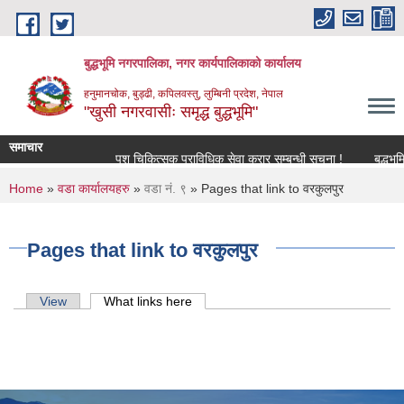
Skip to main content
बुद्धभूमि नगरपालिका, नगर कार्यपालिकाको कार्यालय
हनुमानचोक, बुड्ढी, कपिलवस्तु, लुम्बिनी प्रदेश, नेपाल
"खुसी नगरवासीः समृद्ध बुद्धभूमि"
समाचार
पशु चिकित्सक प्राविधिक सेवा करार सम्बन्धी सूचना !
बुद्धभू
You are here
Home
»
वडा कार्यालयहरु
»
वडा नं. ९
» Pages that link to वरकुलपुर
Pages that link to वरकुलपुर
Primary tabs
View
What links here
(active tab)